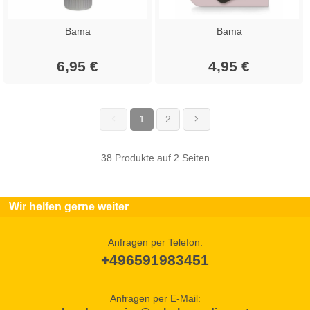
Bama
Bama
6,95 €
4,95 €
1
2
(current)
38 Produkte auf 2 Seiten
Wir helfen gerne weiter
Anfragen per Telefon:
+496591983451
Anfragen per E-Mail: