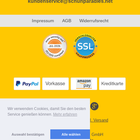
kundenservice@schuhparadies.net
Impressum
AGB
Widerrufsrecht
Wir verwenden Cookies, damit Sie den besten
Service genießen können.
Mehr erfahren
Alle Preise inkl. MwSt. evtl. zzgl. Versand
Lieferbedingungen
Copyright 2026 by Gebr. Röhl GmbH
Auswahl bestätigen
Alle wählen