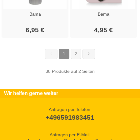
Bama
Bama
6,95 €
4,95 €
1
2
(current)
38 Produkte auf 2 Seiten
Wir helfen gerne weiter
Anfragen per Telefon:
+496591983451
Anfragen per E-Mail: