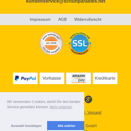
kundenservice@schuhparadies.net
Impressum
AGB
Widerrufsrecht
Wir verwenden Cookies, damit Sie den besten
Service genießen können.
Mehr erfahren
Alle Preise inkl. MwSt. evtl. zzgl. Versand
Lieferbedingungen
Copyright 2026 by Gebr. Röhl GmbH
Auswahl bestätigen
Alle wählen