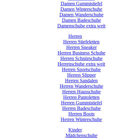
Damen Gummistiefel
Damen Winterschuhe
Damen Wanderschuhe
Damen Badeschuhe
Damenschuhe extra weit
Herren
Herren Stiefeletten
Herren Sneaker
Herren Business Schuhe
Herren Schnürschuhe
Herrenschuhe extra weit
Herren Sportschuhe
Herren Slipper
Herren Sandalen
Herren Wanderschuhe
Herren Hausschuhe
Herren Pantoletten
Herren Gummistiefel
Herren Badeschuhe
Herren Boots
Herren Winterschuhe
Kinder
Mädchenschuhe