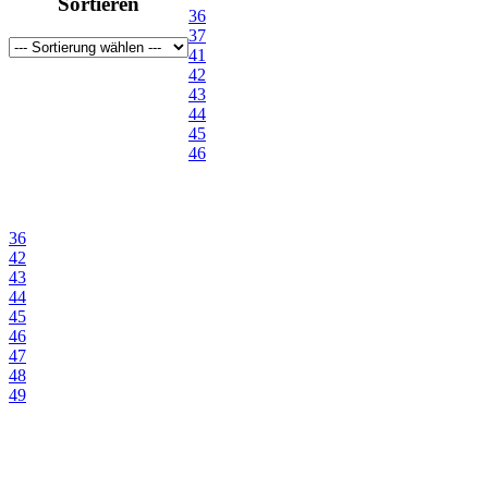
Sortieren
41
36
42
37
43
41
43-44
42
44
43
45-46
44
45
45
46
46
47
48
48½
49
36
50
42
43
44
45
46
47
48
49