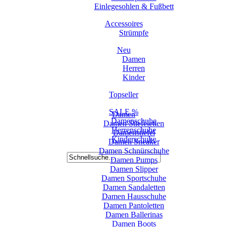
Einlegesohlen & Fußbett
Accessoires
Strümpfe
Neu
Damen
Herren
Kinder
Topseller
SALE %
Damen
Damenschuhe
Damen Stiefeletten
Herrenschuhe
Damenstiefel
Kinderschuhe
Damen Sneaker
Damen Schnürschuhe
Damen Pumps
Damen Slipper
Damen Sportschuhe
Damen Sandaletten
Damen Hausschuhe
Damen Pantoletten
Damen Ballerinas
Damen Boots