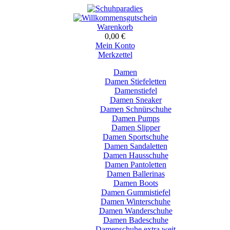
Warenkorb
0,00 €
Mein Konto
Merkzettel
Damen
Damen Stiefeletten
Damenstiefel
Damen Sneaker
Damen Schnürschuhe
Damen Pumps
Damen Slipper
Damen Sportschuhe
Damen Sandaletten
Damen Hausschuhe
Damen Pantoletten
Damen Ballerinas
Damen Boots
Damen Gummistiefel
Damen Winterschuhe
Damen Wanderschuhe
Damen Badeschuhe
Damenschuhe extra weit