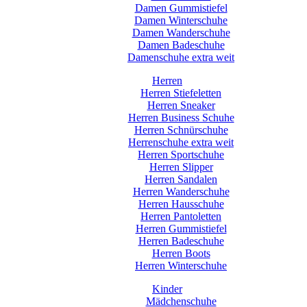
Damen Gummistiefel
Damen Winterschuhe
Damen Wanderschuhe
Damen Badeschuhe
Damenschuhe extra weit
Herren
Herren Stiefeletten
Herren Sneaker
Herren Business Schuhe
Herren Schnürschuhe
Herrenschuhe extra weit
Herren Sportschuhe
Herren Slipper
Herren Sandalen
Herren Wanderschuhe
Herren Hausschuhe
Herren Pantoletten
Herren Gummistiefel
Herren Badeschuhe
Herren Boots
Herren Winterschuhe
Kinder
Mädchenschuhe