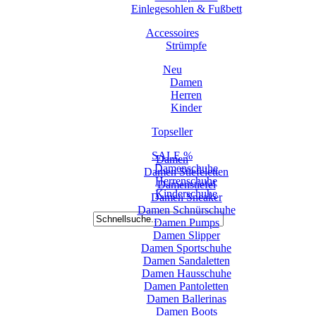
Einlegesohlen & Fußbett
Accessoires
Strümpfe
Neu
Damen
Herren
Kinder
Topseller
SALE %
Damen
Damenschuhe
Damen Stiefeletten
Herrenschuhe
Damenstiefel
Kinderschuhe
Damen Sneaker
Damen Schnürschuhe
Damen Pumps
Damen Slipper
Damen Sportschuhe
Damen Sandaletten
Damen Hausschuhe
Damen Pantoletten
Damen Ballerinas
Damen Boots