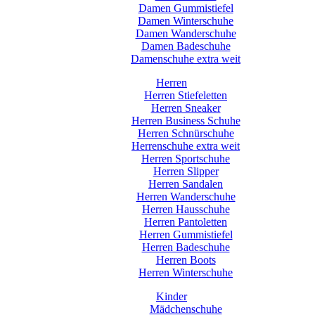
Damen Gummistiefel
Damen Winterschuhe
Damen Wanderschuhe
Damen Badeschuhe
Damenschuhe extra weit
Herren
Herren Stiefeletten
Herren Sneaker
Herren Business Schuhe
Herren Schnürschuhe
Herrenschuhe extra weit
Herren Sportschuhe
Herren Slipper
Herren Sandalen
Herren Wanderschuhe
Herren Hausschuhe
Herren Pantoletten
Herren Gummistiefel
Herren Badeschuhe
Herren Boots
Herren Winterschuhe
Kinder
Mädchenschuhe