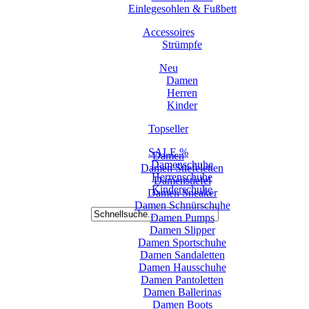
Einlegesohlen & Fußbett
Accessoires
Strümpfe
Neu
Damen
Herren
Kinder
Topseller
SALE %
Damen
Damenschuhe
Damen Stiefeletten
Herrenschuhe
Damenstiefel
Kinderschuhe
Damen Sneaker
Damen Schnürschuhe
Damen Pumps
Damen Slipper
Damen Sportschuhe
Damen Sandaletten
Damen Hausschuhe
Damen Pantoletten
Damen Ballerinas
Damen Boots