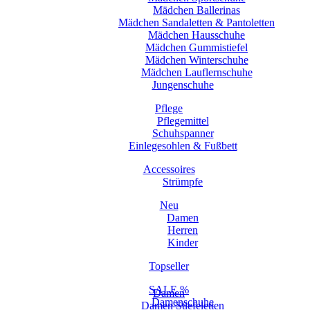
Mädchen Ballerinas
Mädchen Sandaletten & Pantoletten
Mädchen Hausschuhe
Mädchen Gummistiefel
Mädchen Winterschuhe
Mädchen Lauflernschuhe
Jungenschuhe
Pflege
Pflegemittel
Schuhspanner
Einlegesohlen & Fußbett
Accessoires
Strümpfe
Neu
Damen
Herren
Kinder
Topseller
SALE %
Damen
Damenschuhe
Damen Stiefeletten