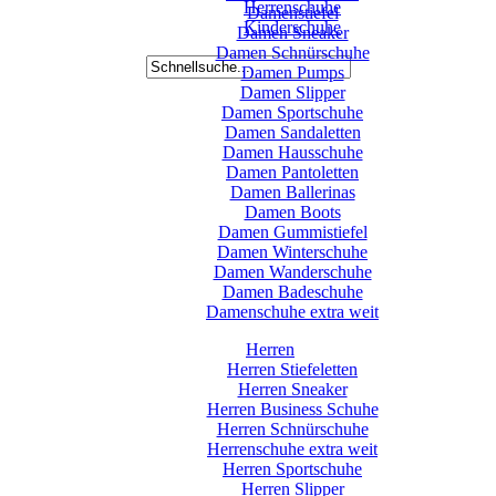
Herrenschuhe
Damenstiefel
Kinderschuhe
Damen Sneaker
Damen Schnürschuhe
Damen Pumps
Damen Slipper
Damen Sportschuhe
Damen Sandaletten
Damen Hausschuhe
Damen Pantoletten
Damen Ballerinas
Damen Boots
Damen Gummistiefel
Damen Winterschuhe
Damen Wanderschuhe
Damen Badeschuhe
Damenschuhe extra weit
Herren
Herren Stiefeletten
Herren Sneaker
Herren Business Schuhe
Herren Schnürschuhe
Herrenschuhe extra weit
Herren Sportschuhe
Herren Slipper