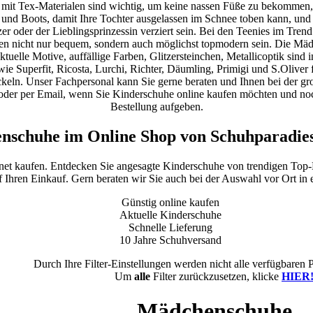
 mit Tex-Materialen sind wichtig, um keine nassen Füße zu bekommen,
 und Boots, damit Ihre Tochter ausgelassen im Schnee toben kann, und 
er oder der Lieblingsprinzessin verziert sein. Bei den Teenies im Tren
hen nicht nur bequem, sondern auch möglichst topmodern sein. Die Mä
elle Motive, auffällige Farben, Glitzersteinchen, Metallicoptik sind 
e Superfit, Ricosta, Lurchi, Richter, Däumling, Primigi und S.Oliver fü
eln. Unser Fachpersonal kann Sie gerne beraten und Ihnen bei der groß
oder per Email, wenn Sie Kinderschuhe online kaufen möchten und noc
Bestellung aufgeben.
nschuhe im Online Shop von Schuhparadies
.net kaufen. Entdecken Sie angesagte Kinderschuhe von trendigen Top
f Ihren Einkauf. Gern beraten wir Sie auch bei der Auswahl vor Ort in e
Günstig online kaufen
Aktuelle Kinderschuhe
Schnelle Lieferung
10 Jahre Schuhversand
Durch Ihre Filter-Einstellungen werden nicht alle verfügbaren 
Um
alle
Filter zurückzusetzen, klicke
HIER
Mädchenschuhe