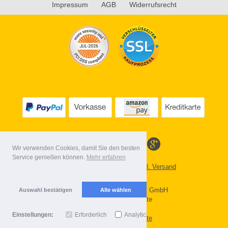
Impressum
AGB
Widerrufsrecht
Wir verwenden Cookies, damit Sie den besten
Service genießen können.
Mehr erfahren
Alle Preise inkl. MwSt. evtl. zzgl. Versand
Lieferbedingungen
Copyright 2026 by Gebr. Röhl GmbH
Auswahl bestätigen
Alle wählen
Mobile Shop by Shopgate
Einstellungen:
Erforderlich
Analytics
Zur klassischen Webseite