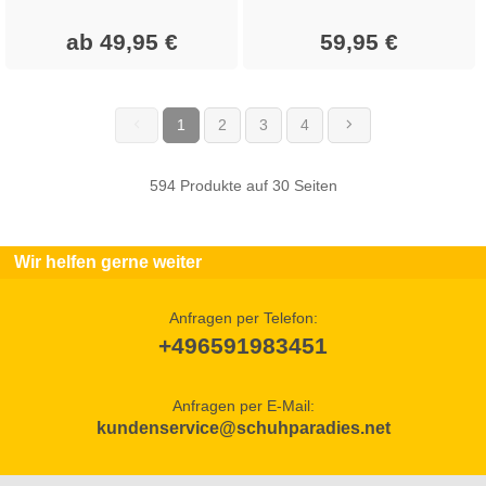
ab 49,95 €
59,95 €
1
2
3
4
(current)
594 Produkte auf 30 Seiten
Wir helfen gerne weiter
Anfragen per Telefon:
+496591983451
Anfragen per E-Mail:
kundenservice@schuhparadies.net