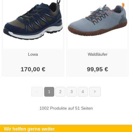
Lowa
Waldläufer
170,00 €
99,95 €
1
2
3
4
(current)
1002 Produkte auf 51 Seiten
Wir helfen gerne weiter