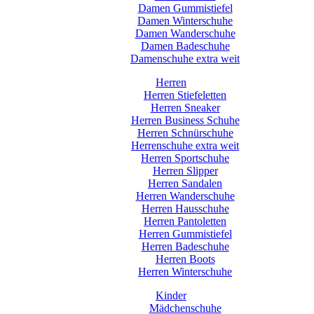
Damen Gummistiefel
Damen Winterschuhe
Damen Wanderschuhe
Damen Badeschuhe
Damenschuhe extra weit
Herren
Herren Stiefeletten
Herren Sneaker
Herren Business Schuhe
Herren Schnürschuhe
Herrenschuhe extra weit
Herren Sportschuhe
Herren Slipper
Herren Sandalen
Herren Wanderschuhe
Herren Hausschuhe
Herren Pantoletten
Herren Gummistiefel
Herren Badeschuhe
Herren Boots
Herren Winterschuhe
Kinder
Mädchenschuhe