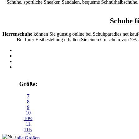
Schuhe, sportliche Sneaker, Sandalen, bequeme Schnürhalbschuhe, B
Schuhe f
Herrenschuhe
können Sie günstig online bei Schuhparadies.net kau
Bei Ihrer Erstbestellung erhalten Sie einen Gutschein von 5% 
Größe:
7
8
9
10
10½
11
11½
12
alle Größen