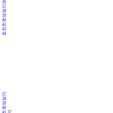
36
9½
37
36
38
37
39
38
40
39
42
40
43
41
44
41½
42
42½
43
44
44½
45
45½
46
46½
47
47½
48
48½
37
49
38
50
39
51
40
52
41
37