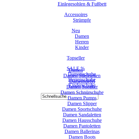
Einlegesohlen & Fußbett
Accessoires
Strümpfe
Neu
Damen
Herren
Kinder
Topseller
SALE %
Damen
Damenschuhe
Damen Stiefeletten
Herrenschuhe
Damenstiefel
Kinderschuhe
Damen Sneaker
Damen Schnürschuhe
Damen Pumps
Damen Slipper
Damen Sportschuhe
Damen Sandaletten
Damen Hausschuhe
Damen Pantoletten
Damen Ballerinas
Damen Boots