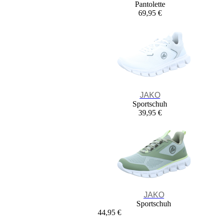
Pantolette
69,95 €
JAKO
Sportschuh
39,95 €
JAKO
Sportschuh
44,95 €