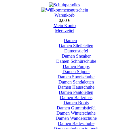
Warenkorb
0,00 €
Mein Konto
Merkzettel
Damen
Damen Stiefeletten
Damenstiefel
Damen Sneaker
Damen Schnürschuhe
Damen Pumps
Damen Slipper
Damen Sportschuhe
Damen Sandaletten
Damen Hausschuhe
Damen Pantoletten
Damen Ballerinas
Damen Boots
Damen Gummistiefel
Damen Winterschuhe
Damen Wanderschuhe
Damen Badeschuhe
Damenschuhe extra weit