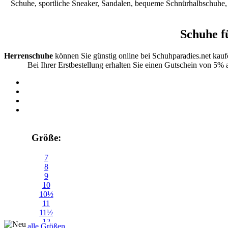
Schuhe, sportliche Sneaker, Sandalen, bequeme Schnürhalbschuhe, B
Schuhe f
Herrenschuhe
können Sie günstig online bei Schuhparadies.net kau
Bei Ihrer Erstbestellung erhalten Sie einen Gutschein von 5% 
Größe:
7
8
9
10
10½
11
11½
12
alle Größen