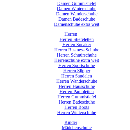
Damen Gummistiefel
Damen Winterschuhe
Damen Wanderschuhe
Damen Badeschuhe
Damenschuhe extra weit
Herren
Herren Stiefeletten
Herren Sneaker
Herren Business Schuhe
Herren Schnürschuhe
Herrenschuhe extra weit
Herren Sportschuhe
Herren Slipper
Herren Sandalen
Herren Wanderschuhe
Herren Hausschuhe
Herren Pantoletten
Herren Gummistiefel
Herren Badeschuhe
Herren Boots
Herren Winterschuhe
Kinder
Mädchenschuhe