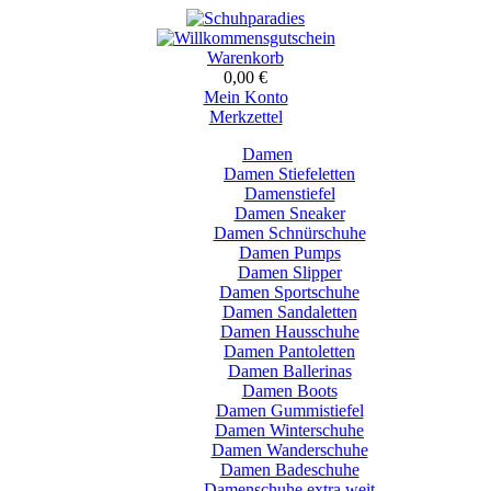
Warenkorb
0,00 €
Mein Konto
Merkzettel
Damen
Damen Stiefeletten
Damenstiefel
Damen Sneaker
Damen Schnürschuhe
Damen Pumps
Damen Slipper
Damen Sportschuhe
Damen Sandaletten
Damen Hausschuhe
Damen Pantoletten
Damen Ballerinas
Damen Boots
Damen Gummistiefel
Damen Winterschuhe
Damen Wanderschuhe
Damen Badeschuhe
Damenschuhe extra weit