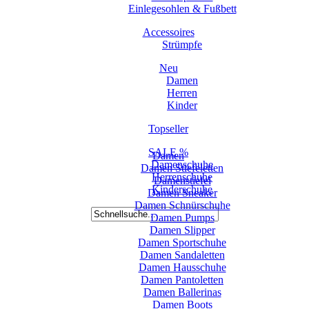
Einlegesohlen & Fußbett
Accessoires
Strümpfe
Neu
Damen
Herren
Kinder
Topseller
SALE %
Damen
Damenschuhe
Damen Stiefeletten
Herrenschuhe
Damenstiefel
Kinderschuhe
Damen Sneaker
Damen Schnürschuhe
Damen Pumps
Damen Slipper
Damen Sportschuhe
Damen Sandaletten
Damen Hausschuhe
Damen Pantoletten
Damen Ballerinas
Damen Boots