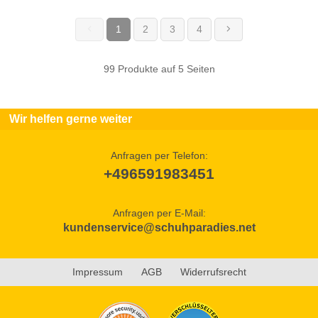
1
2
3
4
(current)
99 Produkte auf 5 Seiten
Wir helfen gerne weiter
Anfragen per Telefon:
+496591983451
Anfragen per E-Mail:
kundenservice@schuhparadies.net
Impressum
AGB
Widerrufsrecht