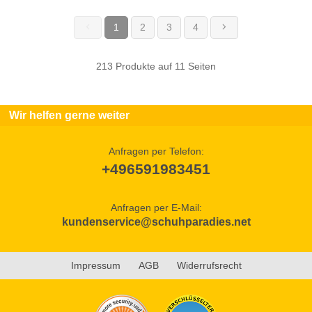
1
2
3
4
(current)
213 Produkte auf 11 Seiten
Wir helfen gerne weiter
Anfragen per Telefon:
+496591983451
Anfragen per E-Mail:
kundenservice@schuhparadies.net
Impressum
AGB
Widerrufsrecht