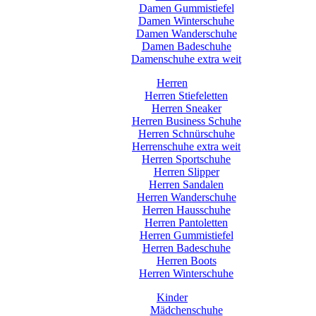
Damen Gummistiefel
Damen Winterschuhe
Damen Wanderschuhe
Damen Badeschuhe
Damenschuhe extra weit
Herren
Herren Stiefeletten
Herren Sneaker
Herren Business Schuhe
Herren Schnürschuhe
Herrenschuhe extra weit
Herren Sportschuhe
Herren Slipper
Herren Sandalen
Herren Wanderschuhe
Herren Hausschuhe
Herren Pantoletten
Herren Gummistiefel
Herren Badeschuhe
Herren Boots
Herren Winterschuhe
Kinder
Mädchenschuhe