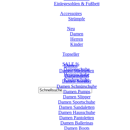
Einlegesohlen & Fußbett
Accessoires
Strümpfe
Neu
Damen
Herren
Kinder
Topseller
SALE %
Damen
Damenschuhe
Damen Stiefeletten
Herrenschuhe
Damenstiefel
Kinderschuhe
Damen Sneaker
Damen Schnürschuhe
Damen Pumps
Damen Slipper
Damen Sportschuhe
Damen Sandaletten
Damen Hausschuhe
Damen Pantoletten
Damen Ballerinas
Damen Boots