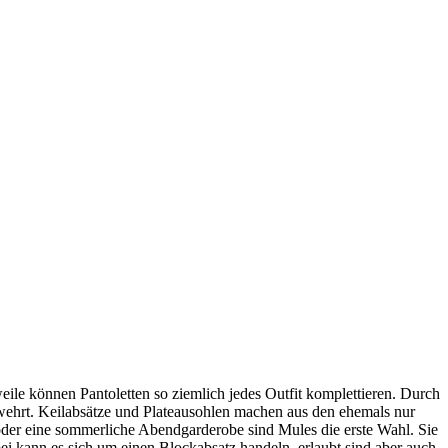
le können Pantoletten so ziemlich jedes Outfit komplettieren. Durch
erwehrt. Keilabsätze und Plateausohlen machen aus den ehemals nur
 oder eine sommerliche Abendgarderobe sind Mules die erste Wahl. Sie
bei kann es sich um einen Blockabsatz handeln, erlaubt sind aber auch