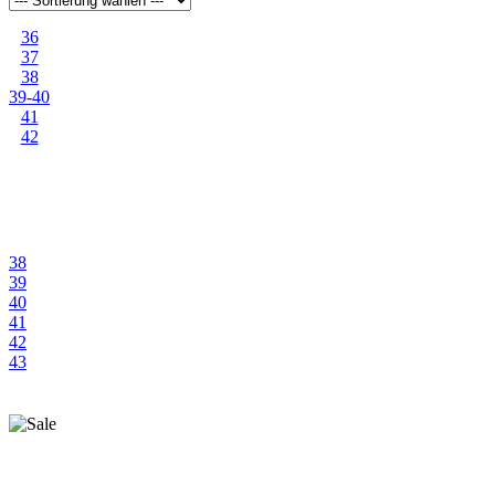
orange
36
pink
37
38
rot
39-40
41
schwarz
42
weiß
38
39
40
41
42
43