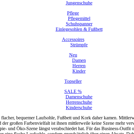
Jungenschuhe
Pflege
Pflegemittel
Schuhspanner
Einlegesohlen & Fußbett
Accessoires
Strümpfe
Neu
Damen
Herren
Kinder
Topseller
SALE %
Damenschuhe
Herrenschuhe
Kinderschuhe
flacher, bequemer Laufsohle, Fußbett und Kork daher kamen. Mittlerwei
nd der großen Farbenvielfalt ist ihnen mittlerweile keine Szene mehr v
pie- und Öko-Szene längst verabschiedet hat. Für das Business-Outfit
ber eine flache Laufsohle, sondern grundsätzlich über einen Absatz. Da