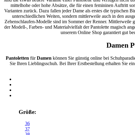
mittelhohe oder hohe Absätze, die für einen femininen Auftritt so
Varianten zurück. Dazu fallen jeder Dame als erstes die typischen Bi
unterschiedlichen Weiten, sondern mittlerweile auch in den ausg
Zehenschlaufen-Modelle sind im Sommer der Renner. Mittlerweile ge
der Modell-, Farben- und Materialvielfalt der Pantolette magisch an
unserem Online Shop garantiert gut bed
Damen Pa
Pantoletten
für
Damen
können Sie günstig online bei Schuhparadi
Sie Ihren Lieblingsschuh. Bei Ihrer Erstbestellung erhalten Sie e
Größe:
36
37
38