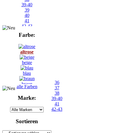
39-40
39
40
41
42-43
42
Farbe:
altrose
beige
blau
36
braun
alle Farben
37
38
bunt
Marke:
39-40
41
gelb
42-43
grau
Sortieren
grün