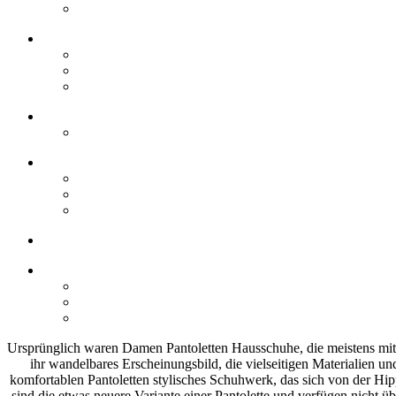
Ursprünglich waren Damen Pantoletten Hausschuhe, die meistens mit 
ihr wandelbares Erscheinungsbild, die vielseitigen Materialien u
komfortablen Pantoletten stylisches Schuhwerk, das sich von der Hip
sind die etwas neuere Variante einer Pantolette und verfügen nicht ü