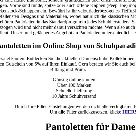
rgen. Vorne sind runde, spitze oder auch offene Kappen (Peep Toe) mögl
rkenstock-Schlappen ein. Bewährt ist ihr velourlederbezogenes Tieffußbe
efallensten Designs und Materialien, wobei natürlich die klassischen 
hören Pantoletten in das Standardprogramm jedes Schuhherstellers. S
gezogen wird und nicht mehr darauf verzichten möchte. Wenn also auch S
ient. Unser breit gefächertes Angebot an Pantoletten unterschiedlichste
ntoletten im Online Shop von Schuhparadi
es.net kaufen. Entdecken Sie die aktuellen Damenschuhe Kollektionen
inen Gutschein von 5% auf Ihren Einkauf. Gern beraten wir Sie auch bei 
Bitburg und Prüm.
Günstig online kaufen
Über 100 Marken
Schnelle Lieferung
10 Jahre Schuhversand
Durch Ihre Filter-Einstellungen werden nicht alle verfügbaren 
Um
alle
Filter zurückzusetzen, klicke
HIER
Pantoletten für Dam