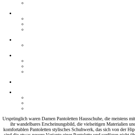
Ursprünglich waren Damen Pantoletten Hausschuhe, die meistens mit 
ihr wandelbares Erscheinungsbild, die vielseitigen Materialien u
komfortablen Pantoletten stylisches Schuhwerk, das sich von der Hip
sind die etwas neuere Variante einer Pantolette und verfügen nicht ü