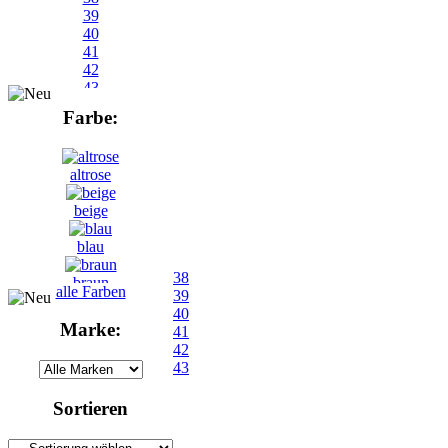
39
40
41
42
43
Farbe:
altrose
beige
blau
38
braun
alle Farben
39
40
bunt
Marke:
41
42
gelb
43
grau
Sortieren
grün