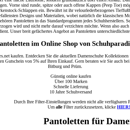
rgen. Vorne sind runde, spitze oder auch offene Kappen (Peep Toe) mögl
rkenstock-Schlappen ein. Bewährt ist ihr velourlederbezogenes Tieffußbe
efallensten Designs und Materialien, wobei natürlich die klassischen 
hören Pantoletten in das Standardprogramm jedes Schuhherstellers. S
gezogen wird und nicht mehr darauf verzichten möchte. Wenn also auch S
ient. Unser breit gefächertes Angebot an Pantoletten unterschiedlichste
ntoletten im Online Shop von Schuhparadi
es.net kaufen. Entdecken Sie die aktuellen Damenschuhe Kollektionen
inen Gutschein von 5% auf Ihren Einkauf. Gern beraten wir Sie auch bei 
Bitburg und Prüm.
Günstig online kaufen
Über 100 Marken
Schnelle Lieferung
10 Jahre Schuhversand
Durch Ihre Filter-Einstellungen werden nicht alle verfügbaren 
Um
alle
Filter zurückzusetzen, klicke
HIER
Pantoletten für Dam