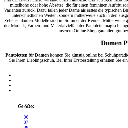
mittelhohe oder hohe Absätze, die für einen femininen Auftritt so
Varianten zurück. Dazu fallen jeder Dame als erstes die typischen Bi
unterschiedlichen Weiten, sondern mittlerweile auch in den ausg
Zehenschlaufen-Modelle sind im Sommer der Renner. Mittlerweile ge
der Modell-, Farben- und Materialvielfalt der Pantolette magisch an
unserem Online Shop garantiert gut bed
Damen Pa
Pantoletten
für
Damen
können Sie günstig online bei Schuhparadi
Sie Ihren Lieblingsschuh. Bei Ihrer Erstbestellung erhalten Sie e
Größe:
36
37
38