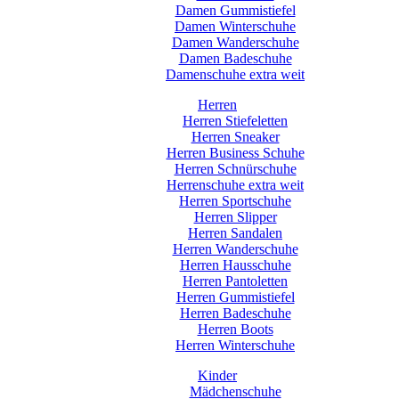
Damen Gummistiefel
Damen Winterschuhe
Damen Wanderschuhe
Damen Badeschuhe
Damenschuhe extra weit
Herren
Herren Stiefeletten
Herren Sneaker
Herren Business Schuhe
Herren Schnürschuhe
Herrenschuhe extra weit
Herren Sportschuhe
Herren Slipper
Herren Sandalen
Herren Wanderschuhe
Herren Hausschuhe
Herren Pantoletten
Herren Gummistiefel
Herren Badeschuhe
Herren Boots
Herren Winterschuhe
Kinder
Mädchenschuhe