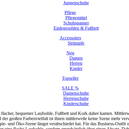
Jungenschuhe
Pflege
Pflegemittel
Schuhspanner
Einlegesohlen & Fußbett
Accessoires
Strümpfe
Neu
Damen
Herren
Kinder
Topseller
SALE %
Damenschuhe
Herrenschuhe
Kinderschuhe
flacher, bequemer Laufsohle, Fußbett und Kork daher kamen. Mittlerwei
nd der großen Farbenvielfalt ist ihnen mittlerweile keine Szene mehr v
pie- und Öko-Szene längst verabschiedet hat. Für das Business-Outfit
ber eine flache Laufsohle, sondern grundsätzlich über einen Absatz. Da