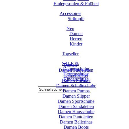
Einlegesohlen & Fußbett
Accessoires
Strümpfe
Neu
Damen
Herren
Kinder
Topseller
SALE %
Damen
Damenschuhe
Damen Stiefeletten
Herrenschuhe
Damenstiefel
Kinderschuhe
Damen Sneaker
Damen Schnürschuhe
Damen Pumps
Damen Slipper
Damen Sportschuhe
Damen Sandaletten
Damen Hausschuhe
Damen Pantoletten
Damen Ballerinas
Damen Boots