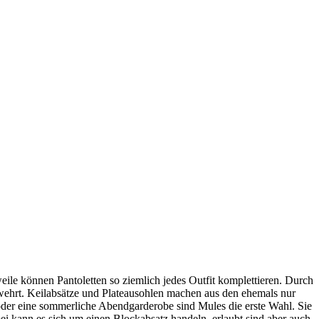
le können Pantoletten so ziemlich jedes Outfit komplettieren. Durch
erwehrt. Keilabsätze und Plateausohlen machen aus den ehemals nur
 oder eine sommerliche Abendgarderobe sind Mules die erste Wahl. Sie
bei kann es sich um einen Blockabsatz handeln, erlaubt sind aber auch