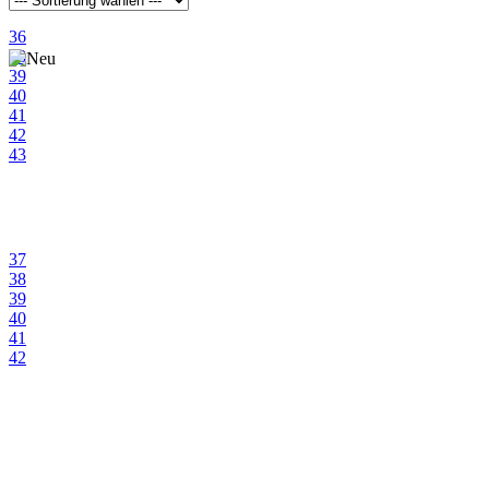
orange
36
pink
38
39
rot
40
41
schwarz
42
43
weiß
37
38
39
40
41
42