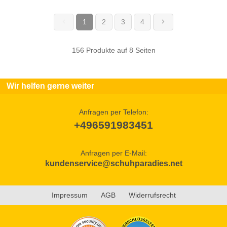
1
2
3
4
(current)
156 Produkte auf 8 Seiten
Wir helfen gerne weiter
Anfragen per Telefon:
+496591983451
Anfragen per E-Mail:
kundenservice@schuhparadies.net
Impressum
AGB
Widerrufsrecht