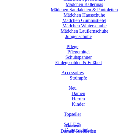
Mädchen Ballerinas
Mädchen Sandaletten & Pantoletten
Mädchen Hausschuhe
Mädchen Gummistiefel
Mädchen Winterschuhe
Mädchen Lauflernschuhe
Jungenschuhe
Pflege
Pflegemittel
Schuhspanner
Einlegesohlen & Fußbett
Accessoires
Strümpfe
Neu
Damen
Herren
Kinder
Topseller
SALE %
Damen
Damenschuhe
Damen Stiefeletten