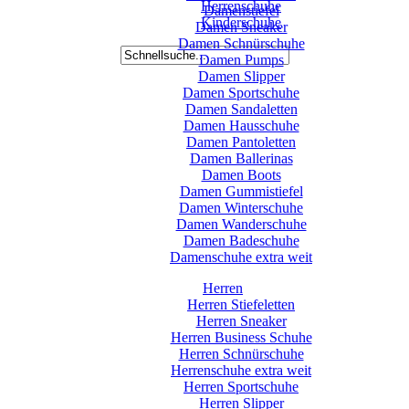
Herrenschuhe
Damenstiefel
Kinderschuhe
Damen Sneaker
Damen Schnürschuhe
Damen Pumps
Damen Slipper
Damen Sportschuhe
Damen Sandaletten
Damen Hausschuhe
Damen Pantoletten
Damen Ballerinas
Damen Boots
Damen Gummistiefel
Damen Winterschuhe
Damen Wanderschuhe
Damen Badeschuhe
Damenschuhe extra weit
Herren
Herren Stiefeletten
Herren Sneaker
Herren Business Schuhe
Herren Schnürschuhe
Herrenschuhe extra weit
Herren Sportschuhe
Herren Slipper