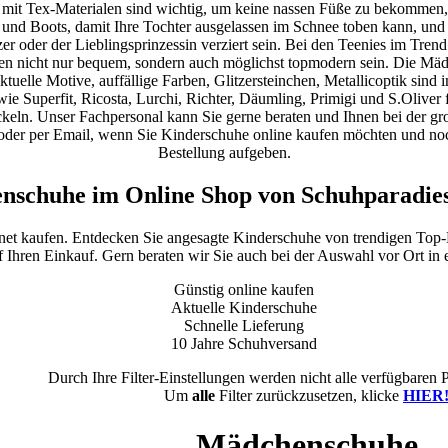
 mit Tex-Materialen sind wichtig, um keine nassen Füße zu bekommen,
 und Boots, damit Ihre Tochter ausgelassen im Schnee toben kann, und 
er oder der Lieblingsprinzessin verziert sein. Bei den Teenies im Tren
hen nicht nur bequem, sondern auch möglichst topmodern sein. Die Mä
elle Motive, auffällige Farben, Glitzersteinchen, Metallicoptik sind 
e Superfit, Ricosta, Lurchi, Richter, Däumling, Primigi und S.Oliver fü
eln. Unser Fachpersonal kann Sie gerne beraten und Ihnen bei der groß
oder per Email, wenn Sie Kinderschuhe online kaufen möchten und noc
Bestellung aufgeben.
nschuhe im Online Shop von Schuhparadies
.net kaufen. Entdecken Sie angesagte Kinderschuhe von trendigen Top
f Ihren Einkauf. Gern beraten wir Sie auch bei der Auswahl vor Ort in e
Günstig online kaufen
Aktuelle Kinderschuhe
Schnelle Lieferung
10 Jahre Schuhversand
Durch Ihre Filter-Einstellungen werden nicht alle verfügbaren 
Um
alle
Filter zurückzusetzen, klicke
HIER
Mädchenschuhe