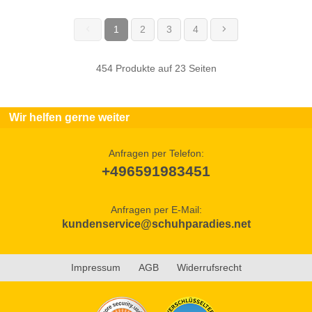
1
2
3
4
(current)
454 Produkte auf 23 Seiten
Wir helfen gerne weiter
Anfragen per Telefon:
+496591983451
Anfragen per E-Mail:
kundenservice@schuhparadies.net
Impressum
AGB
Widerrufsrecht