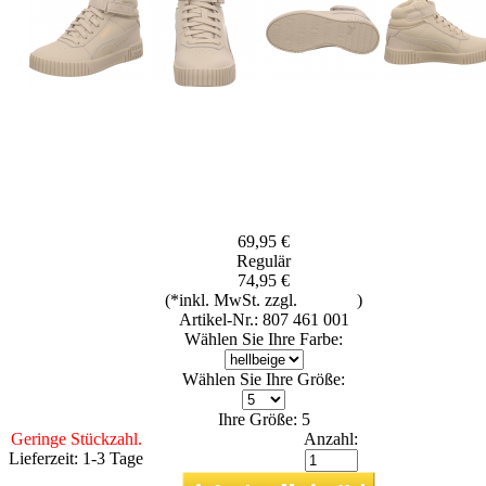
69,95 €
Regulär
74,95 €
(*inkl. MwSt. zzgl.
Versand
)
Artikel-Nr.: 807 461 001
Wählen Sie Ihre Farbe:
Wählen Sie Ihre Größe:
Ihre Größe: 5
Geringe Stückzahl.
Anzahl:
Lieferzeit: 1-3 Tage