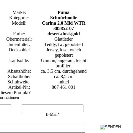
Marke:
Puma
Kategorie:
Schnürbootie
Modell:
Carina 2.0 Mid WTR
385852-07
Farbe:
desert-dust-gold
Obermaterial:
Glattleder
Innenfutter:
Teddy, tw. gepolstert
Decksohle:
Jersey, lose, weich
gepolstert
Laufsohle:
Gummi, angeraut, leicht
profiliert
Absatzhöhe:
ca. 3,5 cm, durchgehend
Schafthöhe:
ca. 8,5 cm
Schuhweite:
mittel
Artikel-Nr.:
807 461 001
 diesem Produkt?
formationen
E-Mail*