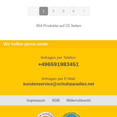
1
2
3
4
(current)
454 Produkte auf 23 Seiten
Wir helfen gerne weiter
Anfragen per Telefon:
+496591983451
Anfragen per E-Mail:
kundenservice@schuhparadies.net
Impressum
AGB
Widerrufsrecht