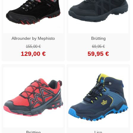
Allrounder by Mephisto
Brütting
155,00 €
69,95 €
129,00 €
59,95 €
Brütting
Lico