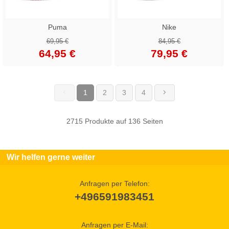
Puma
Nike
69,95 €
84,95 €
64,95 €
79,95 €
1
2
3
4
(current)
2715 Produkte auf 136 Seiten
Wir helfen gerne weiter
Anfragen per Telefon:
+496591983451
Anfragen per E-Mail: