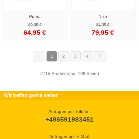
Puma
Nike
69,95 €
84,95 €
64,95 €
79,95 €
1
2
3
4
(current)
2715 Produkte auf 136 Seiten
Wir helfen gerne weiter
Anfragen per Telefon:
+496591983451
Anfragen per E-Mail: