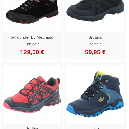
Allrounder by Mephisto
Brütting
155,00 €
69,95 €
129,00 €
59,95 €
Brütting
Lico