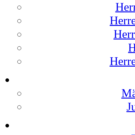
Her
Herr
Her
H
Herr
Mä
J