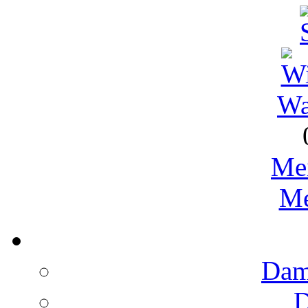
Wa
Me
Me
Dame
D