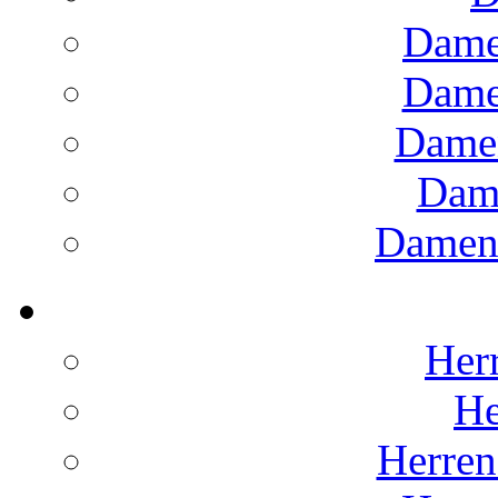
Dame
Dame
Dame
Dam
Damens
Herr
He
Herren