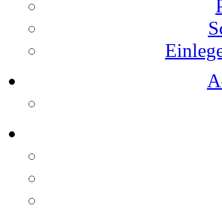
S
Einleg
A