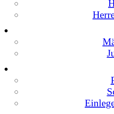
H
Herr
Mä
J
S
Einleg