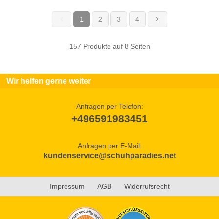
1
2
3
4
(current)
157 Produkte auf 8 Seiten
Wir helfen gerne weiter
Anfragen per Telefon:
+496591983451
Anfragen per E-Mail:
kundenservice@schuhparadies.net
Impressum
AGB
Widerrufsrecht