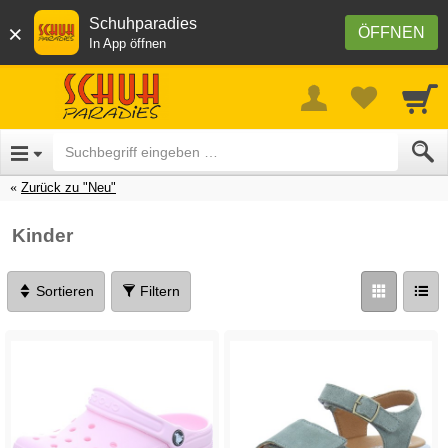
Schuhparadies
×
ÖFFNEN
In App öffnen
Zurück zu "Neu"
Kinder
Sortieren
Filtern