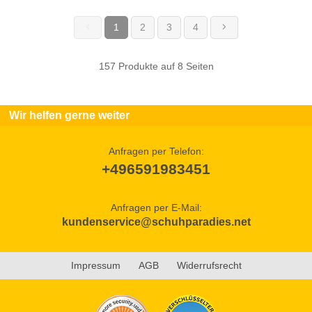
1
2
3
4
(current)
157 Produkte auf 8 Seiten
Wir helfen gerne weiter
Anfragen per Telefon:
+496591983451
Anfragen per E-Mail:
kundenservice@schuhparadies.net
Impressum
AGB
Widerrufsrecht