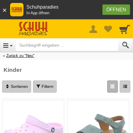
Schuhparadies
×
ÖFFNEN
In App öffnen
Zurück zu "Neu"
Kinder
Sortieren
Filtern