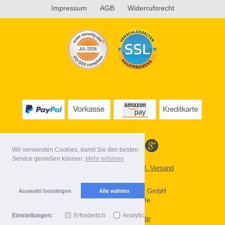
Impressum
AGB
Widerrufsrecht
Wir verwenden Cookies, damit Sie den besten
Service genießen können.
Mehr erfahren
Alle Preise inkl. MwSt. evtl. zzgl. Versand
Lieferbedingungen
Copyright 2026 by Gebr. Röhl GmbH
Auswahl bestätigen
Alle wählen
Mobile Shop by Shopgate
Einstellungen:
Erforderlich
Analytics
Zur klassischen Webseite