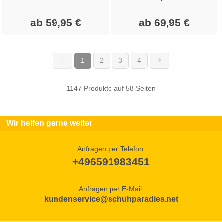
ab 59,95 €
ab 69,95 €
1
2
3
4
(current)
1147 Produkte auf 58 Seiten
Wir helfen gerne weiter
Anfragen per Telefon:
+496591983451
Anfragen per E-Mail:
kundenservice@schuhparadies.net