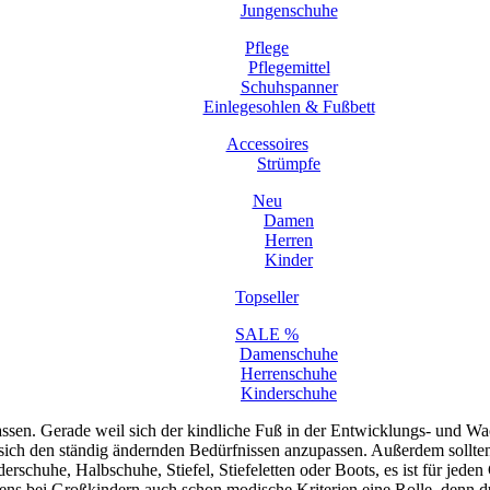
Jungenschuhe
Pflege
Pflegemittel
Schuhspanner
Einlegesohlen & Fußbett
Accessoires
Strümpfe
Neu
Damen
Herren
Kinder
Topseller
SALE %
Damenschuhe
Herrenschuhe
Kinderschuhe
ssen. Gerade weil sich der kindliche Fuß in der Entwicklungs- und Wa
sich den ständig ändernden Bedürfnissen anzupassen. Außerdem sollten 
erschuhe, Halbschuhe, Stiefel, Stiefeletten oder Boots, es ist für j
stens bei Großkindern auch schon modische Kriterien eine Rolle, denn d