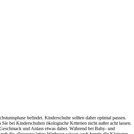
chstumsphase befindet. Kinderschuhe sollten daher optimal passen.
Sie bei Kinderschuhen ökologische Kriterien nicht außer acht lassen.
eden Geschmack und Anlass etwas dabei. Während bei Baby- und
urch die allgegenwärtige Werbung wissen auch bereits die Kleinsten,