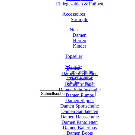
Einlegesohlen & Fußbett
Accessoires
Strümpfe
Neu
Damen
Herren
Kinder
Topseller
SALE %
Damen
Damenschuhe
Damen Stiefeletten
Herrenschuhe
Damenstiefel
Kinderschuhe
Damen Sneaker
Damen Schnürschuhe
Damen Pumps
Damen Slipper
Damen Sportschuhe
Damen Sandaletten
Damen Hausschuhe
Damen Pantoletten
Damen Ballerinas
Damen Boots