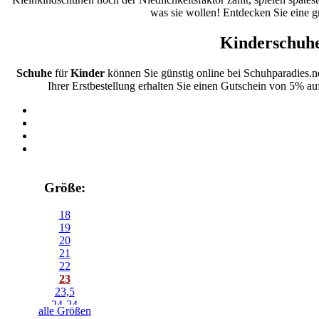
was sie wollen! Entdecken Sie eine g
Kinderschuhe
Schuhe
für
Kinder
können Sie günstig online bei Schuhparadies.n
Ihrer Erstbestellung erhalten Sie einen Gutschein von 5% au
Größe:
18
19
20
21
22
23
23,5
24-24
alle Größen
24