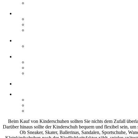
Beim Kauf von Kinderschuhen sollten Sie nichts dem Zufall überla
Darüber hinaus sollte der Kinderschuh bequem und flexibel sein, um 
Ob Sneaker, Skater, Ballerinas, Sandalen, Sportschuhe, Wand
Kleinkindschuhen noch der Niedlichkeitsfaktor zählt, spielen späte