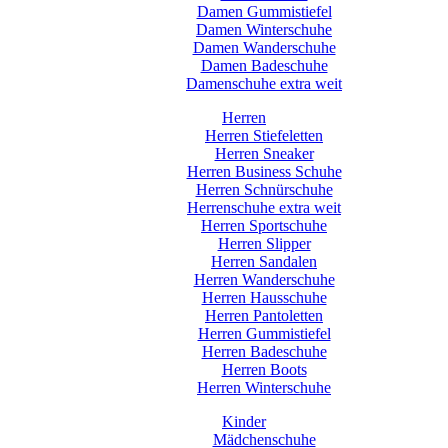
Damen Gummistiefel
Damen Winterschuhe
Damen Wanderschuhe
Damen Badeschuhe
Damenschuhe extra weit
Herren
Herren Stiefeletten
Herren Sneaker
Herren Business Schuhe
Herren Schnürschuhe
Herrenschuhe extra weit
Herren Sportschuhe
Herren Slipper
Herren Sandalen
Herren Wanderschuhe
Herren Hausschuhe
Herren Pantoletten
Herren Gummistiefel
Herren Badeschuhe
Herren Boots
Herren Winterschuhe
Kinder
Mädchenschuhe