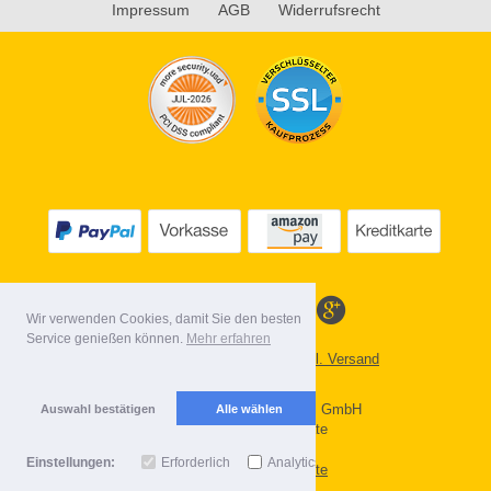
Impressum
AGB
Widerrufsrecht
Wir verwenden Cookies, damit Sie den besten
Service genießen können.
Mehr erfahren
Alle Preise inkl. MwSt. evtl. zzgl. Versand
Lieferbedingungen
Copyright 2026 by Gebr. Röhl GmbH
Auswahl bestätigen
Alle wählen
Mobile Shop by Shopgate
Einstellungen:
Erforderlich
Analytics
Zur klassischen Webseite