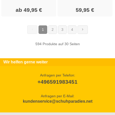
ab 49,95 €
59,95 €
1
2
3
4
(current)
594 Produkte auf 30 Seiten
Wir helfen gerne weiter
Anfragen per Telefon:
+496591983451
Anfragen per E-Mail:
kundenservice@schuhparadies.net