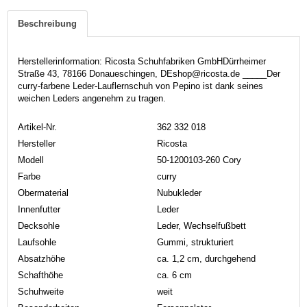
Beschreibung
Herstellerinformation: Ricosta Schuhfabriken GmbHDürrheimer
Straße 43, 78166 Donaueschingen, DEshop@ricosta.de _____Der
curry-farbene Leder-Lauflernschuh von Pepino ist dank seines
weichen Leders angenehm zu tragen.
Artikel-Nr.
362 332 018
Hersteller
Ricosta
Modell
50-1200103-260 Cory
Farbe
curry
Obermaterial
Nubukleder
Innenfutter
Leder
Decksohle
Leder, Wechselfußbett
Laufsohle
Gummi, strukturiert
Absatzhöhe
ca. 1,2 cm, durchgehend
Schafthöhe
ca. 6 cm
Schuhweite
weit