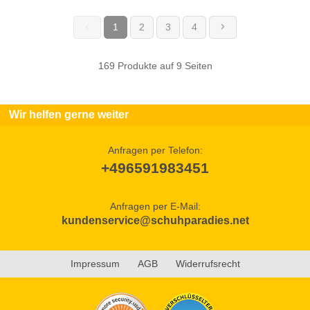
1
2
3
4
(current)
169 Produkte auf 9 Seiten
Wir helfen gerne weiter
Anfragen per Telefon:
+496591983451
Anfragen per E-Mail:
kundenservice@schuhparadies.net
Impressum
AGB
Widerrufsrecht