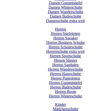
Damen Gummistiefel
Damen Winterschuhe
Damen Wanderschuhe
Damen Badeschuhe
Damenschuhe extra weit
Herren
Herren Stiefeletten
Herren Sneaker
Herren Business Schuhe
Herren Schnürschuhe
Herrenschuhe extra weit
Herren Sportschuhe
Herren Slipper
Herren Sandalen
Herren Wanderschuhe
Herren Hausschuhe
Herren Pantoletten
Herren Gummistiefel
Herren Badeschuhe
Herren Boots
Herren Winterschuhe
Kinder
Mädchenschuhe