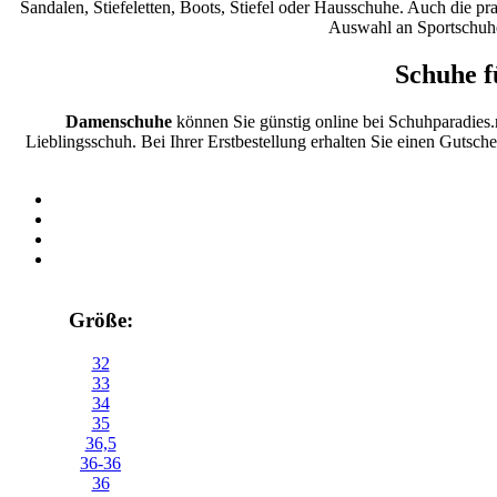
Sandalen, Stiefeletten, Boots, Stiefel oder Hausschuhe. Auch die p
Auswahl an Sportschuhe
Schuhe f
Damenschuhe
können Sie günstig online bei Schuhparadies
Lieblingsschuh. Bei Ihrer Erstbestellung erhalten Sie einen Gutsch
Größe:
32
33
34
35
36,5
36-36
36