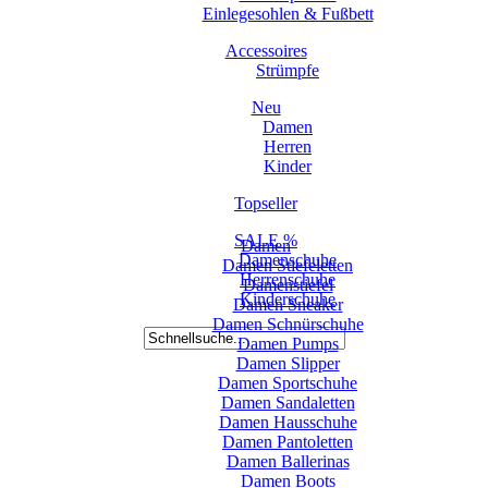
Einlegesohlen & Fußbett
Accessoires
Strümpfe
Neu
Damen
Herren
Kinder
Topseller
SALE %
Damen
Damenschuhe
Damen Stiefeletten
Herrenschuhe
Damenstiefel
Kinderschuhe
Damen Sneaker
Damen Schnürschuhe
Damen Pumps
Damen Slipper
Damen Sportschuhe
Damen Sandaletten
Damen Hausschuhe
Damen Pantoletten
Damen Ballerinas
Damen Boots