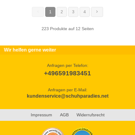
1
2
3
4
(current)
223 Produkte auf 12 Seiten
Wir helfen gerne weiter
Anfragen per Telefon:
+496591983451
Anfragen per E-Mail:
kundenservice@schuhparadies.net
Impressum
AGB
Widerrufsrecht