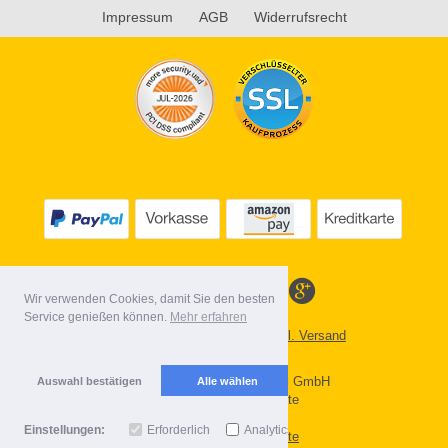
Impressum
AGB
Widerrufsrecht
Wir verwenden Cookies, damit Sie den besten
Service genießen können.
Mehr erfahren
Alle Preise inkl. MwSt. evtl. zzgl. Versand
Lieferbedingungen
Copyright 2026 by Gebr. Röhl GmbH
Auswahl bestätigen
Alle wählen
Mobile Shop by Shopgate
Einstellungen:
Erforderlich
Analytics
Zur klassischen Webseite