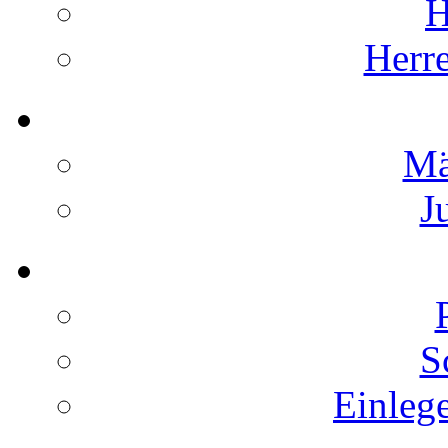
H
Herr
Mä
J
S
Einleg