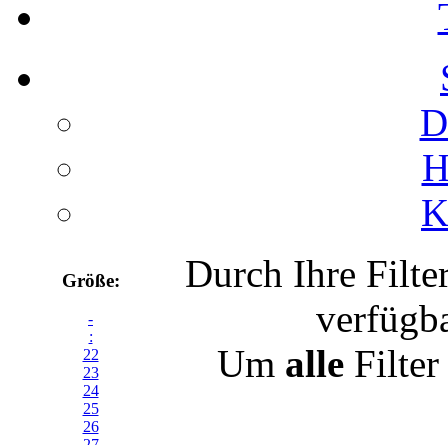
D
H
K
Durch Ihre Filte
Größe:
verfügb
-
:
Um
alle
Filter
22
23
24
25
26
27