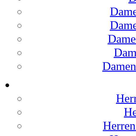
Dame
Dame
Dame
Dam
Damens
Herr
He
Herren