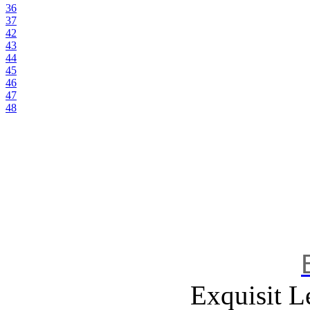
36
37
42
43
44
45
46
47
48
Exquisit L