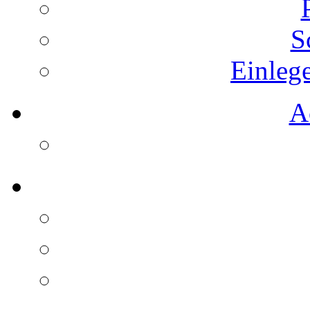
S
Einleg
A