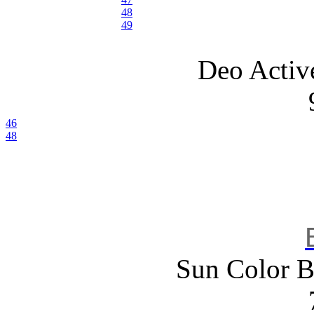
45-46
48
45
49
46
47
Deo Activ
48
48½
49
50
46
48
Sun Color B