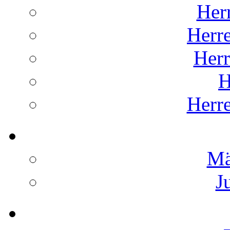
Her
Herr
Her
H
Herr
Mä
J