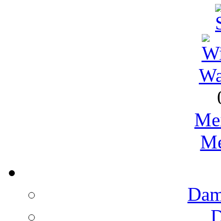
Wa
Me
Me
Dame
D