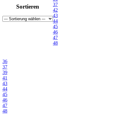
37
Sortieren
42
43
44
45
46
47
48
36
37
39
41
43
44
45
46
47
48