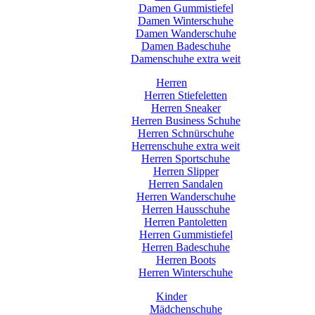
Damen Gummistiefel
Damen Winterschuhe
Damen Wanderschuhe
Damen Badeschuhe
Damenschuhe extra weit
Herren
Herren Stiefeletten
Herren Sneaker
Herren Business Schuhe
Herren Schnürschuhe
Herrenschuhe extra weit
Herren Sportschuhe
Herren Slipper
Herren Sandalen
Herren Wanderschuhe
Herren Hausschuhe
Herren Pantoletten
Herren Gummistiefel
Herren Badeschuhe
Herren Boots
Herren Winterschuhe
Kinder
Mädchenschuhe