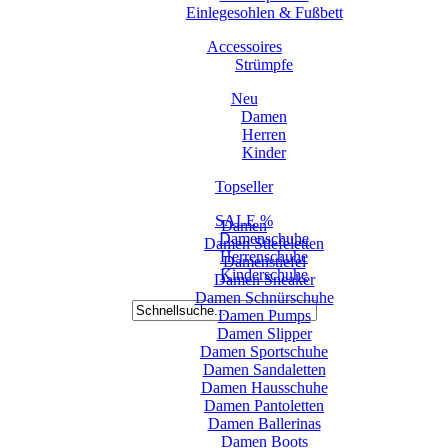
Einlegesohlen & Fußbett
Accessoires
Strümpfe
Neu
Damen
Herren
Kinder
Topseller
SALE %
Damen
Damenschuhe
Damen Stiefeletten
Herrenschuhe
Damenstiefel
Kinderschuhe
Damen Sneaker
Damen Schnürschuhe
Damen Pumps
Damen Slipper
Damen Sportschuhe
Damen Sandaletten
Damen Hausschuhe
Damen Pantoletten
Damen Ballerinas
Damen Boots