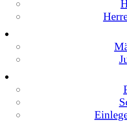
H
Herr
Mä
J
S
Einleg