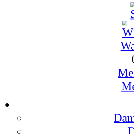
Wa
Me
Me
Dame
D