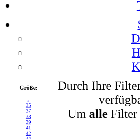
D
H
K
Durch Ihre Filte
Größe:
verfügb
-
35
Um
alle
Filter
37
38
39
41
42
43