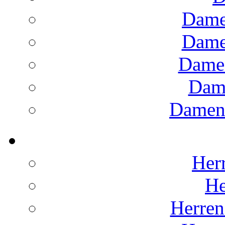
Dame
Dame
Dame
Dam
Damens
Herr
He
Herren