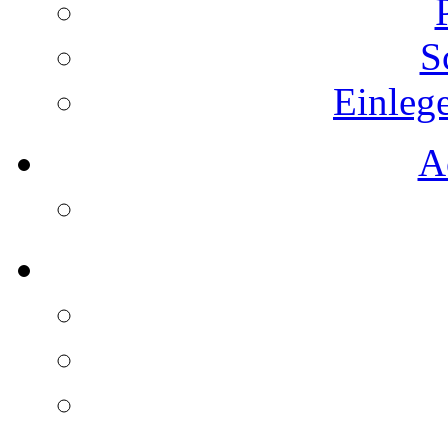
S
Einleg
A