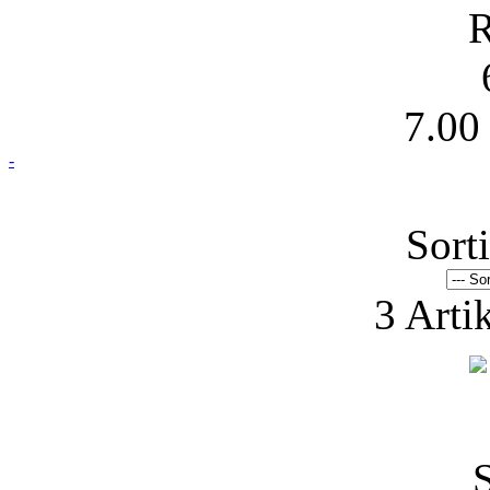
R
7.00
-
Sort
3 Arti