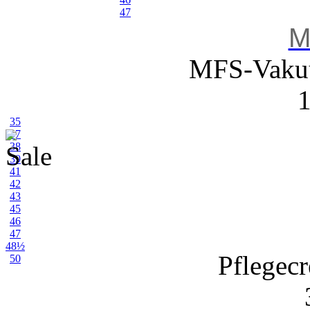
47
M
MFS-Vakuu
1
35
37
38
39
41
42
43
45
46
47
48½
Pflegecr
50