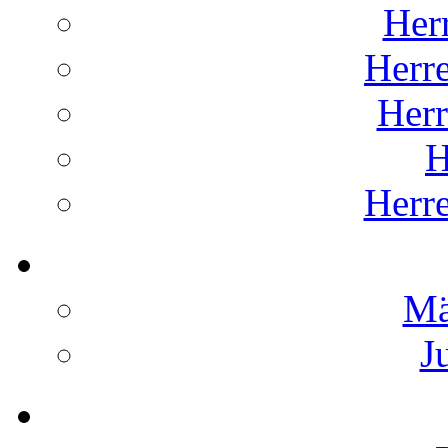
Her
Herr
Her
H
Herr
Mä
J