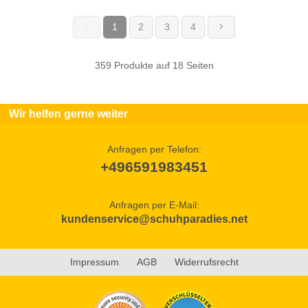
1
2
3
4
(current)
359 Produkte auf 18 Seiten
Wir helfen gerne weiter
Anfragen per Telefon:
+496591983451
Anfragen per E-Mail:
kundenservice@schuhparadies.net
Impressum
AGB
Widerrufsrecht