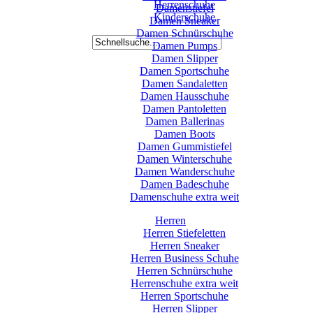
Herrenschuhe
Damenstiefel
Kinderschuhe
Damen Sneaker
Damen Schnürschuhe
Damen Pumps
Damen Slipper
Damen Sportschuhe
Damen Sandaletten
Damen Hausschuhe
Damen Pantoletten
Damen Ballerinas
Damen Boots
Damen Gummistiefel
Damen Winterschuhe
Damen Wanderschuhe
Damen Badeschuhe
Damenschuhe extra weit
Herren
Herren Stiefeletten
Herren Sneaker
Herren Business Schuhe
Herren Schnürschuhe
Herrenschuhe extra weit
Herren Sportschuhe
Herren Slipper