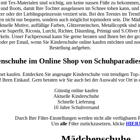
 mit Tex-Materialen sind wichtig, um keine nassen Füße zu bekommen,
 und Boots, damit Ihre Tochter ausgelassen im Schnee toben kann, und 
er oder der Lieblingsprinzessin verziert sein. Bei den Teenies im Tren
hen nicht nur bequem, sondern auch möglichst topmodern sein. Die Mä
elle Motive, auffällige Farben, Glitzersteinchen, Metallicoptik sind 
e Superfit, Ricosta, Lurchi, Richter, Däumling, Primigi und S.Oliver fü
eln. Unser Fachpersonal kann Sie gerne beraten und Ihnen bei der groß
oder per Email, wenn Sie Kinderschuhe online kaufen möchten und noc
Bestellung aufgeben.
nschuhe im Online Shop von Schuhparadies
.net kaufen. Entdecken Sie angesagte Kinderschuhe von trendigen Top
f Ihren Einkauf. Gern beraten wir Sie auch bei der Auswahl vor Ort in e
Günstig online kaufen
Aktuelle Kinderschuhe
Schnelle Lieferung
10 Jahre Schuhversand
Durch Ihre Filter-Einstellungen werden nicht alle verfügbaren 
Um
alle
Filter zurückzusetzen, klicke
HIER
Mädchenschuhe