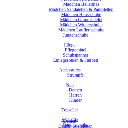
Mädchen Ballerinas
Mädchen Sandaletten & Pantoletten
Mädchen Hausschuhe
Mädchen Gummistiefel
Mädchen Winterschuhe
Mädchen Lauflernschuhe
Jungenschuhe
Pflege
Pflegemittel
Schuhspanner
Einlegesohlen & Fußbett
Accessoires
Strümpfe
Neu
Damen
Herren
Kinder
Topseller
SALE %
Damen
Damenschuhe
Damen Stiefeletten