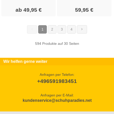
ab 49,95 €
59,95 €
1
2
3
4
(current)
594 Produkte auf 30 Seiten
Wir helfen gerne weiter
Anfragen per Telefon:
+496591983451
Anfragen per E-Mail:
kundenservice@schuhparadies.net