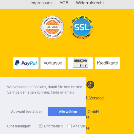
Impressum
AGB
Widerrufsrecht
Wir verwenden Cookies, damit Sie den besten
Service genießen können.
Mehr erfahren
Alle Preise inkl. MwSt. evtl. zzgl. Versand
Lieferbedingungen
Copyright 2026 by Gebr. Röhl GmbH
Auswahl bestätigen
Alle wählen
Mobile Shop by Shopgate
Einstellungen:
Erforderlich
Analytics
Zur klassischen Webseite