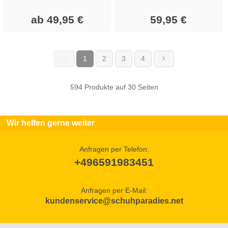
ab 49,95 €
59,95 €
1
2
3
4
(current)
594 Produkte auf 30 Seiten
Wir helfen gerne weiter
Anfragen per Telefon:
+496591983451
Anfragen per E-Mail:
kundenservice@schuhparadies.net