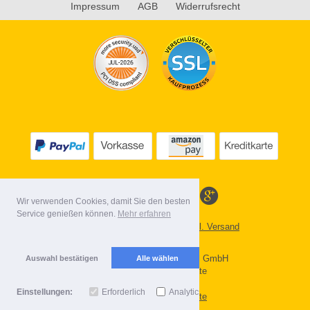
Impressum
AGB
Widerrufsrecht
Wir verwenden Cookies, damit Sie den besten
Service genießen können.
Mehr erfahren
Alle Preise inkl. MwSt. evtl. zzgl. Versand
Lieferbedingungen
Copyright 2026 by Gebr. Röhl GmbH
Auswahl bestätigen
Alle wählen
Mobile Shop by Shopgate
Einstellungen:
Erforderlich
Analytics
Zur klassischen Webseite