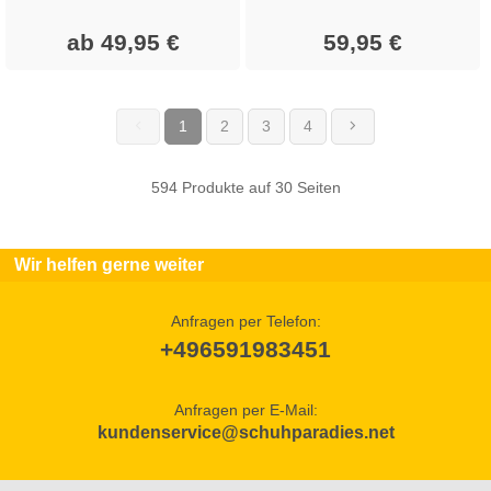
ab 49,95 €
59,95 €
1
2
3
4
(current)
594 Produkte auf 30 Seiten
Wir helfen gerne weiter
Anfragen per Telefon:
+496591983451
Anfragen per E-Mail:
kundenservice@schuhparadies.net