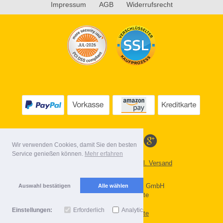
Impressum
AGB
Widerrufsrecht
Wir verwenden Cookies, damit Sie den besten
Service genießen können.
Mehr erfahren
Alle Preise inkl. MwSt. evtl. zzgl. Versand
Lieferbedingungen
Copyright 2026 by Gebr. Röhl GmbH
Auswahl bestätigen
Alle wählen
Mobile Shop by Shopgate
Einstellungen:
Erforderlich
Analytics
Zur klassischen Webseite