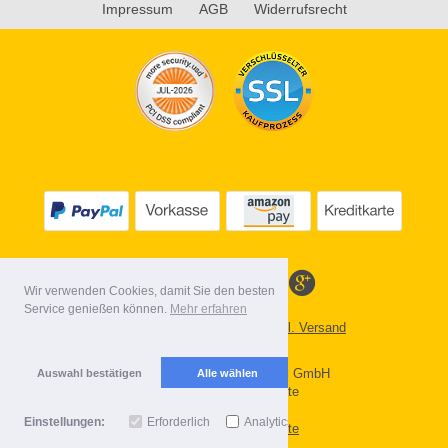
Impressum
AGB
Widerrufsrecht
Wir verwenden Cookies, damit Sie den besten
Service genießen können.
Mehr erfahren
Alle Preise inkl. MwSt. evtl. zzgl. Versand
Lieferbedingungen
Copyright 2026 by Gebr. Röhl GmbH
Auswahl bestätigen
Alle wählen
Mobile Shop by Shopgate
Einstellungen:
Erforderlich
Analytics
Zur klassischen Webseite