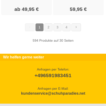
ab 49,95 €
59,95 €
1
2
3
4
(current)
594 Produkte auf 30 Seiten
Wir helfen gerne weiter
Anfragen per Telefon:
+496591983451
Anfragen per E-Mail:
kundenservice@schuhparadies.net