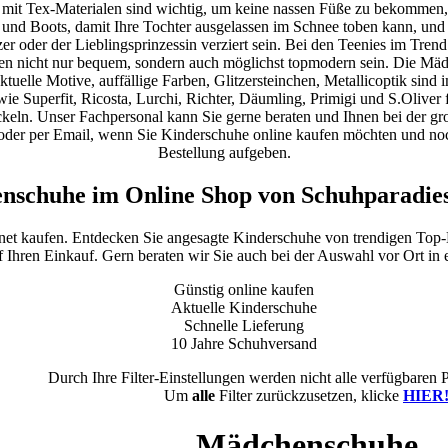
 mit Tex-Materialen sind wichtig, um keine nassen Füße zu bekommen,
 und Boots, damit Ihre Tochter ausgelassen im Schnee toben kann, und 
er oder der Lieblingsprinzessin verziert sein. Bei den Teenies im Tren
hen nicht nur bequem, sondern auch möglichst topmodern sein. Die Mä
elle Motive, auffällige Farben, Glitzersteinchen, Metallicoptik sind 
e Superfit, Ricosta, Lurchi, Richter, Däumling, Primigi und S.Oliver fü
eln. Unser Fachpersonal kann Sie gerne beraten und Ihnen bei der groß
oder per Email, wenn Sie Kinderschuhe online kaufen möchten und noc
Bestellung aufgeben.
nschuhe im Online Shop von Schuhparadies
.net kaufen. Entdecken Sie angesagte Kinderschuhe von trendigen Top
f Ihren Einkauf. Gern beraten wir Sie auch bei der Auswahl vor Ort in e
Günstig online kaufen
Aktuelle Kinderschuhe
Schnelle Lieferung
10 Jahre Schuhversand
Durch Ihre Filter-Einstellungen werden nicht alle verfügbaren 
Um
alle
Filter zurückzusetzen, klicke
HIER
Mädchenschuhe