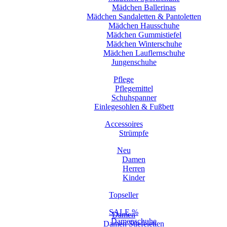
Mädchen Ballerinas
Mädchen Sandaletten & Pantoletten
Mädchen Hausschuhe
Mädchen Gummistiefel
Mädchen Winterschuhe
Mädchen Lauflernschuhe
Jungenschuhe
Pflege
Pflegemittel
Schuhspanner
Einlegesohlen & Fußbett
Accessoires
Strümpfe
Neu
Damen
Herren
Kinder
Topseller
SALE %
Damen
Damenschuhe
Damen Stiefeletten