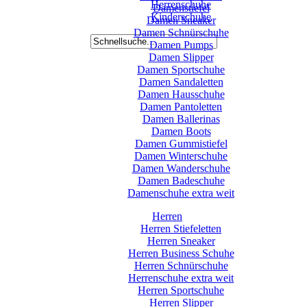
Herrenschuhe
Damenstiefel
Kinderschuhe
Damen Sneaker
Damen Schnürschuhe
Damen Pumps
Damen Slipper
Damen Sportschuhe
Damen Sandaletten
Damen Hausschuhe
Damen Pantoletten
Damen Ballerinas
Damen Boots
Damen Gummistiefel
Damen Winterschuhe
Damen Wanderschuhe
Damen Badeschuhe
Damenschuhe extra weit
Herren
Herren Stiefeletten
Herren Sneaker
Herren Business Schuhe
Herren Schnürschuhe
Herrenschuhe extra weit
Herren Sportschuhe
Herren Slipper