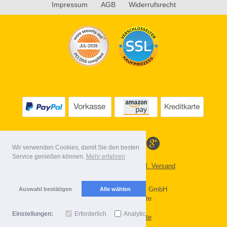
Impressum
AGB
Widerrufsrecht
Wir verwenden Cookies, damit Sie den besten
Service genießen können.
Mehr erfahren
Alle Preise inkl. MwSt. evtl. zzgl. Versand
Lieferbedingungen
Copyright 2026 by Gebr. Röhl GmbH
Auswahl bestätigen
Alle wählen
Mobile Shop by Shopgate
Einstellungen:
Erforderlich
Analytics
Zur klassischen Webseite