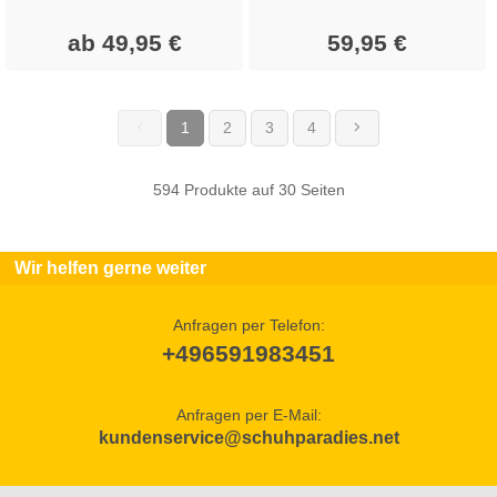
ab 49,95 €
59,95 €
1
2
3
4
(current)
594 Produkte auf 30 Seiten
Wir helfen gerne weiter
Anfragen per Telefon:
+496591983451
Anfragen per E-Mail:
kundenservice@schuhparadies.net