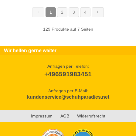
1
2
3
4
(current)
129 Produkte auf 7 Seiten
Wir helfen gerne weiter
Anfragen per Telefon:
+496591983451
Anfragen per E-Mail:
kundenservice@schuhparadies.net
Impressum
AGB
Widerrufsrecht