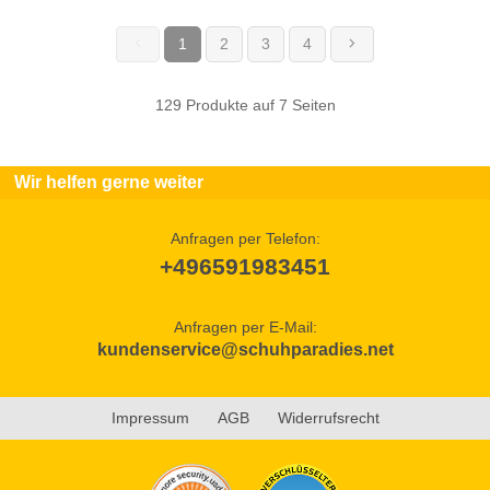
1
2
3
4
(current)
129 Produkte auf 7 Seiten
Wir helfen gerne weiter
Anfragen per Telefon:
+496591983451
Anfragen per E-Mail:
kundenservice@schuhparadies.net
Impressum
AGB
Widerrufsrecht