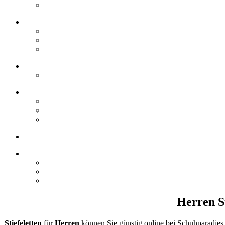
Herren S
Stiefeletten
für
Herren
können Sie günstig online bei Schuhparadies