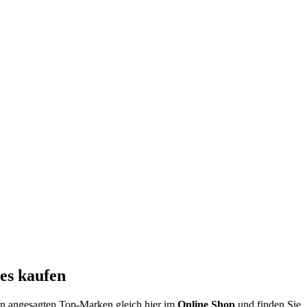
es kaufen
on angesagten Top-Marken gleich hier im
Online Shop
und finden Sie