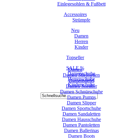
Einlegesohlen & Fußbett
Accessoires
Strümpfe
Neu
Damen
Herren
Kinder
Topseller
SALE %
Damen
Damenschuhe
Damen Stiefeletten
Herrenschuhe
Damenstiefel
Kinderschuhe
Damen Sneaker
Damen Schnürschuhe
Damen Pumps
Damen Slipper
Damen Sportschuhe
Damen Sandaletten
Damen Hausschuhe
Damen Pantoletten
Damen Ballerinas
Damen Boots