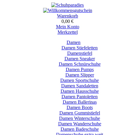
Warenkorb
0,00 €
Mein Konto
Merkzettel
Damen
Damen Stiefeletten
Damenstiefel
Damen Sneaker
Damen Schnürschuhe
Damen Pumps
Damen Slipper
Damen Sportschuhe
Damen Sandaletten
Damen Hausschuhe
Damen Pantoletten
Damen Ballerinas
Damen Boots
Damen Gummistiefel
Damen Winterschuhe
Damen Wanderschuhe
Damen Badeschuhe
Damenschuhe extra weit