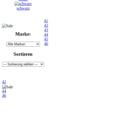
schwarz
41
42
43
Marke:
44
45
46
Sortieren
42
43
44
46