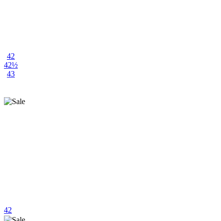
42
42½
43
42