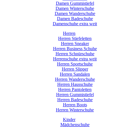
Damen Gummistiefel
Damen Winterschuhe
Damen Wanderschuhe
Damen Badeschuhe
Damenschuhe extra weit
Herren
Herren Stiefeletten
Herren Sneaker
Herren Business Schuhe
Herren Schnürschuhe
Herrenschuhe extra weit
Herren Sportschuhe
Herren Slipper
Herren Sandalen
Herren Wanderschuhe
Herren Hausschuhe
Herren Pantoletten
Herren Gummistiefel
Herren Badeschuhe
Herren Boots
Herren Winterschuhe
Kinder
Mädchenschuhe