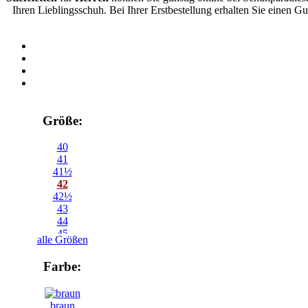
Ihren Lieblingsschuh. Bei Ihrer Erstbestellung erhalten Sie einen G
Größe:
40
41
41½
42
42½
43
44
45
alle Größen
45½
46
Farbe:
46½
braun