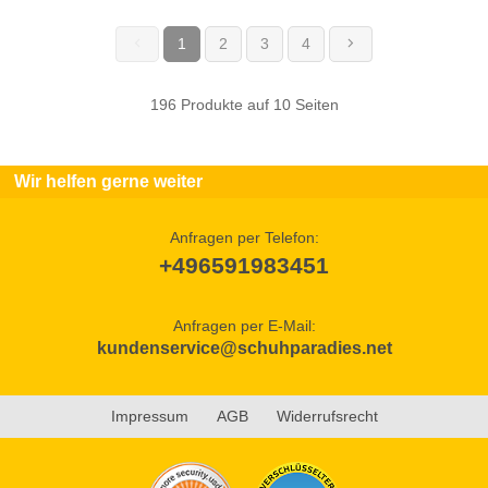
1
2
3
4
(current)
196 Produkte auf 10 Seiten
Wir helfen gerne weiter
Anfragen per Telefon:
+496591983451
Anfragen per E-Mail:
kundenservice@schuhparadies.net
Impressum
AGB
Widerrufsrecht