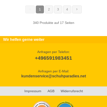
1
2
3
4
(current)
340 Produkte auf 17 Seiten
Wir helfen gerne weiter
Anfragen per Telefon:
+496591983451
Anfragen per E-Mail:
kundenservice@schuhparadies.net
Impressum
AGB
Widerrufsrecht