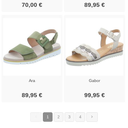
70,00 €
89,95 €
Ara
Gabor
89,95 €
99,95 €
1
2
3
4
(current)