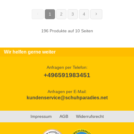
1
2
3
4
(current)
196 Produkte auf 10 Seiten
Wir helfen gerne weiter
Anfragen per Telefon:
+496591983451
Anfragen per E-Mail:
kundenservice@schuhparadies.net
Impressum
AGB
Widerrufsrecht